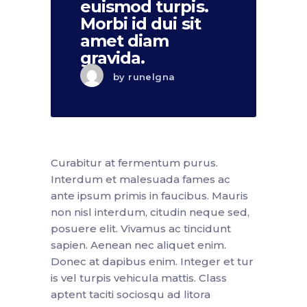
euismod turpis.
Morbi id dui sit
amet diam
gravida.
by
runelgna
Curabitur at fermentum purus.
Interdum et malesuada fames ac
ante ipsum primis in faucibus. Mauris
non nisl interdum, citudin neque sed,
posuere elit. Vivamus ac tincidunt
sapien. Aenean nec aliquet enim.
Donec at dapibus enim. Integer et tur
is vel turpis vehicula mattis. Class
aptent taciti sociosqu ad litora