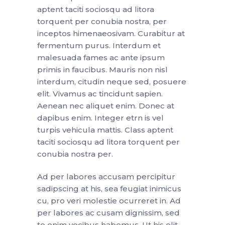
aptent taciti sociosqu ad litora
torquent per conubia nostra, per
inceptos himenaeosivam. Curabitur at
fermentum purus. Interdum et
malesuada fames ac ante ipsum
primis in faucibus. Mauris non nisl
interdum, citudin neque sed, posuere
elit. Vivamus ac tincidunt sapien.
Aenean nec aliquet enim. Donec at
dapibus enim. Integer etrn is vel
turpis vehicula mattis. Class aptent
taciti sociosqu ad litora torquent per
conubia nostra per.
Ad per labores accusam percipitur
sadipscing at his, sea feugiat inimicus
cu, pro veri molestie ocurreret in. Ad
per labores ac cusam dignissim, sed
te enim vocibus habemus. Ut his elit