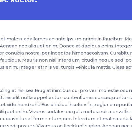
t malesuada fames ac ante ipsum primis in faucibus. Maur
 Aenean nec aliquet enim. Donec at dapibus enim. Integer et
t per conubia nostra, per inceptos himenaeosivam. Curabit
aucibus. Mauris non nisl interdum, citudin neque sed, pos
enim. Integer etrn is vel turpis vehicula mattis. Class apt
ng at his, sea feugiat inimicus cu, pro veri molestie ocu
his elit nulla appellantur, contentiones consequuntur id sea
s et vide hendrerit. Eos alii cibo insolens in, regione repu
liquet enim. Vivams sodales ex quis metus euis convallis.
uraasbitur at ferme ntum pur. Interdum et malesuada fa
eque sed, posuer. Vivamus ac tincidunt sapien. Aenean nec