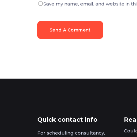
Save my name, email, and website in th
Send A Comment
Quick contact info
Read
Could
For scheduling consultancy,