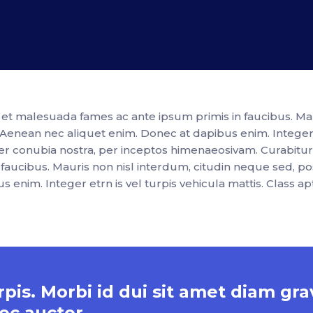
t malesuada fames ac ante ipsum primis in faucibus. Maur
 Aenean nec aliquet enim. Donec at dapibus enim. Integer et
t per conubia nostra, per inceptos himenaeosivam. Curabit
aucibus. Mauris non nisl interdum, citudin neque sed, pos
enim. Integer etrn is vel turpis vehicula mattis. Class apt
is. Morbi id dui sit amet diam gra
ec auctor.