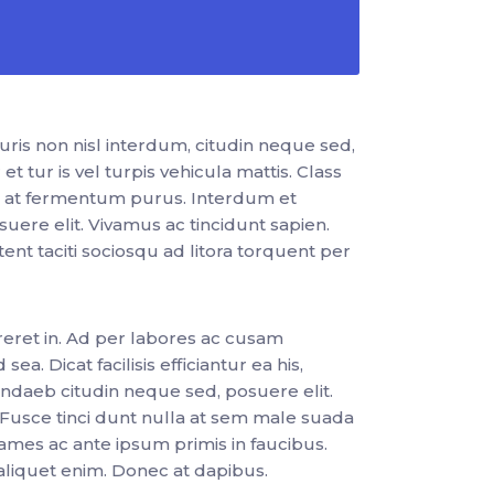
is non nisl interdum, citudin neque sed,
 tur is vel turpis vehicula mattis. Class
ur at fermentum purus. Interdum et
uere elit. Vivamus ac tincidunt sapien.
ent taciti sociosqu ad litora torquent per
rreret in. Ad per labores ac cusam
. Dicat facilisis efficiantur ea his,
diandaeb citudin neque sed, posuere elit.
 Fusce tinci dunt nulla at sem male suada
mes ac ante ipsum primis in faucibus.
 aliquet enim. Donec at dapibus.