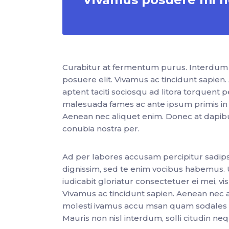
Curabitur at fermentum purus. Interdum e
posuere elit. Vivamus ac tincidunt sapien.
aptent taciti sociosqu ad litora torquen
malesuada fames ac ante ipsum primis in f
Aenean nec aliquet enim. Donec at dapibus 
conubia nostra per.
Ad per labores accusam percipitur sadipsci
dignissim, sed te enim vocibus habemus. Ut 
iudicabit gloriatur consectetuer ei mei, vi
Vivamus ac tincidunt sapien. Aenean nec a
molesti ivamus accu msan quam sodales c
Mauris non nisl interdum, solli citudin n