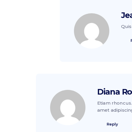
Je
Quis
Diana Ro
Etiam rhoncus
amet adipisci
Reply