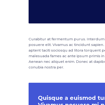
Curabitur at fermentum purus. Interdum e
posuere elit. Vivamus ac tincidunt sapien.
aptent taciti sociosqu ad litora torquen
malesuada fames ac ante ipsum primis in f
Aenean nec aliquet enim. Donec at dapibus 
conubia nostra per.
Quisque a euismod turp
Vivamus posuere mi n