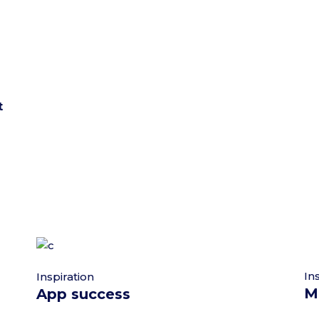
t
In
Inspiration
M
App success