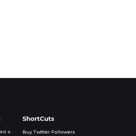
:
ShortCuts
ed a
Buy Twitter Followers