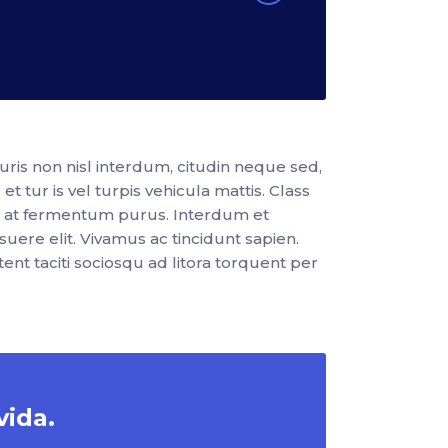
is non nisl interdum, citudin neque sed,
 tur is vel turpis vehicula mattis. Class
ur at fermentum purus. Interdum et
uere elit. Vivamus ac tincidunt sapien.
ent taciti sociosqu ad litora torquent per
vida.